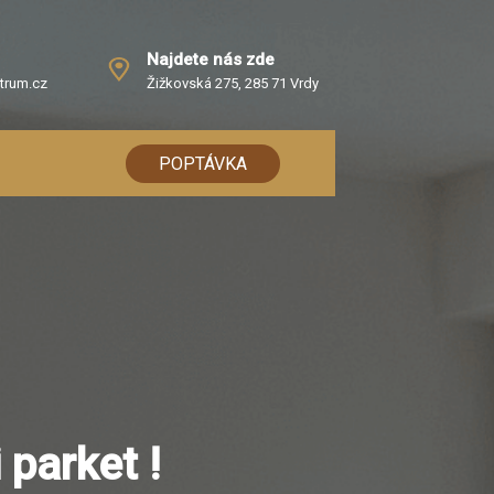
Najdete nás zde
trum.cz
Žižkovská 275, 285 71 Vrdy
POPTÁVKA
parket !