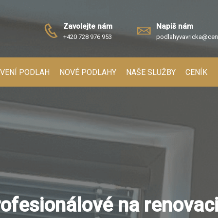
Zavolejte nám
Napiš nám
+420 728 976 953
podlahyvavricka@cen
IVENÍ PODLAH
NOVÉ PODLAHY
NAŠE SLUŽBY
CENÍK
ofesionálové na renovaci 